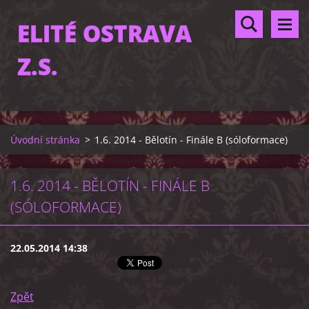
ELITÉ OSTRAVA
Z.S.
Úvodní stránka
>
1.6. 2014 - Bělotín - Finále B (sóloformace)
1.6. 2014 - BĚLOTÍN - FINÁLE B
(SÓLOFORMACE)
22.05.2014 14:38
Zpět