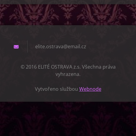
elite.os
trava@em
ail.cz
© 2016 ELITÉ OSTRAVA z.s. Všechna práva
vyhrazena.
Vytvořeno službou
Webnode