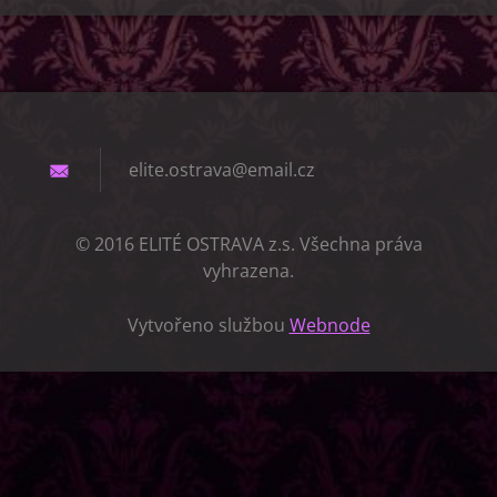
elite.os
trava@em
ail.cz
© 2016 ELITÉ OSTRAVA z.s. Všechna práva
vyhrazena.
Vytvořeno službou
Webnode