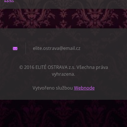
elite.os
trava@em
ail.cz
© 2016 ELITÉ OSTRAVA z.s. Všechna práva
vyhrazena.
Vytvořeno službou
Webnode