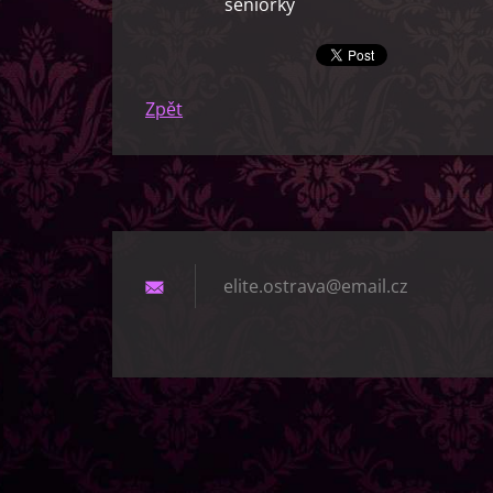
seniorky
Zpět
elite.os
trava@em
ail.cz