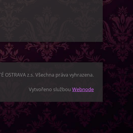
TÉ OSTRAVA z.s. Všechna práva vyhrazena.
Vytvořeno službou
Webnode