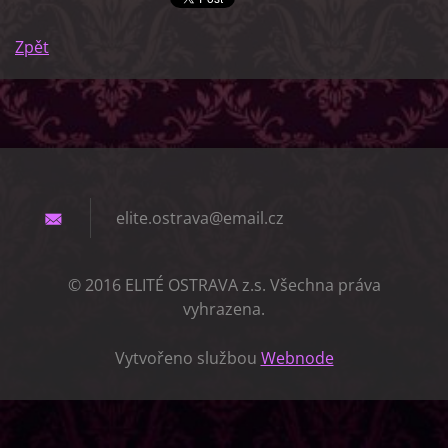
Zpět
elite.os
trava@em
ail.cz
© 2016 ELITÉ OSTRAVA z.s. Všechna práva
vyhrazena.
Vytvořeno službou
Webnode