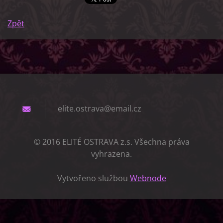
Zpět
elite.os
trava@em
ail.cz
© 2016 ELITÉ OSTRAVA z.s. Všechna práva
vyhrazena.
Vytvořeno službou
Webnode