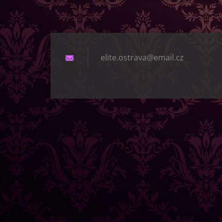
elite.os
trava@em
ail.cz