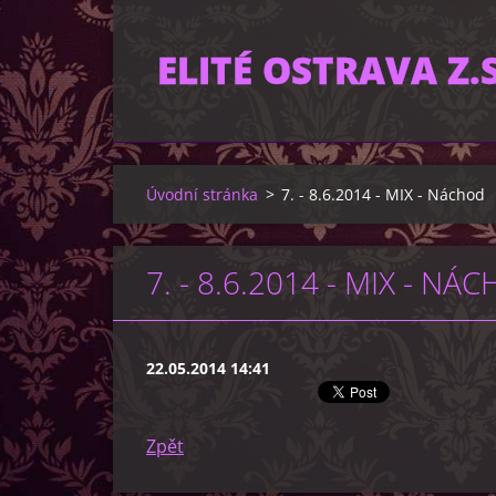
ELITÉ OSTRAVA Z.S
Úvodní stránka
>
7. - 8.6.2014 - MIX - Náchod
7. - 8.6.2014 - MIX - NÁ
22.05.2014 14:41
Zpět