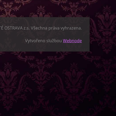
TÉ OSTRAVA z.s. Všechna práva vyhrazena.
Vytvořeno službou
Webnode