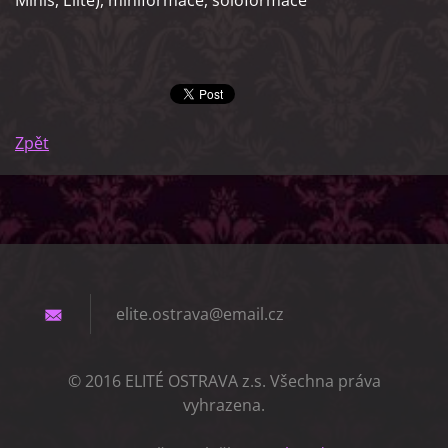
Minís, Elité), miniformace, sóloformace
Zpět
elite.os
trava@em
ail.cz
© 2016 ELITÉ OSTRAVA z.s. Všechna práva
vyhrazena.