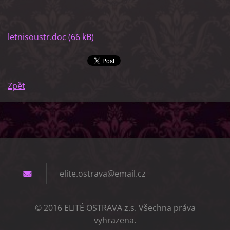
letnisoustr.doc (66 kB)
Zpět
elite.os
trava@em
ail.cz
© 2016 ELITÉ OSTRAVA z.s. Všechna práva
vyhrazena.