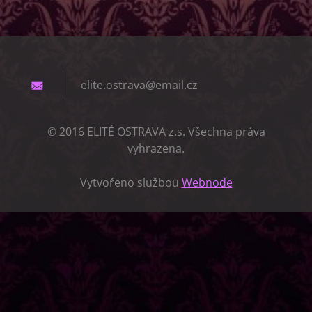
elite.os
trava@em
ail.cz
© 2016 ELITÉ OSTRAVA z.s. Všechna práva
vyhrazena.
Vytvořeno službou
Webnode