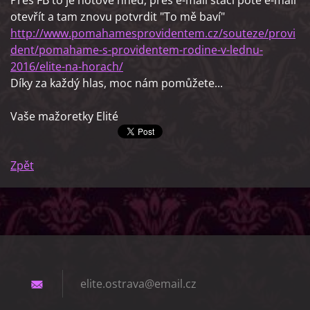
Přes FB to je hotové hned, přes e-mail stačí poté e-mail
otevřít a tam znovu potvrdit "To mě baví"
http://www.pomahamesprovidentem.cz/souteze/provi
dent/pomahame-s-providentem-rodine-v-lednu-
2016/elite-na-horach/
Díky za každý hlas, moc nám pomůžete...
Vaše mažoretky Elité
Zpět
elite.os
trava@em
ail.cz