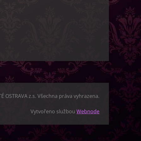
TÉ OSTRAVA z.s. Všechna práva vyhrazena.
Vytvořeno službou
Webnode