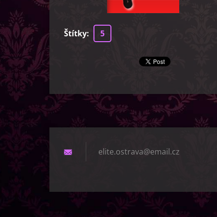
Štítky
:
5
elite.os
trava@em
ail.cz