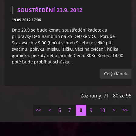
SOUSTŘEDĚNÍ 23.9. 2012
19.09.2012 17:06
Dne 23.9 se bude konat, soustředění kadetek a
přípravky Děti Bambíno na ZŠ Dětské v O. - Porubě
Sraz všech v 9:00 (boční vchod) S sebou: velké pití,
svačinu, polívku, misku, lžičku, věci na cvičení, hůlka,
gumička, piškoty nebo jarmile Cena: 80Kč Konec: 14:00
poté bude probíhat schůzka...
Celý článek
Záznamy: 71 - 80 ze 95
<<
<
6
7
8
9
10
>
>>