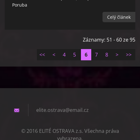
Poruba
Celý článek
Záznamy: 51 - 60 ze 95
<<
<
4
5
6
7
8
>
>>
elite.os
trava@em
ail.cz
© 2016 ELITÉ OSTRAVA z.s. Všechna práva
vyhrazena.